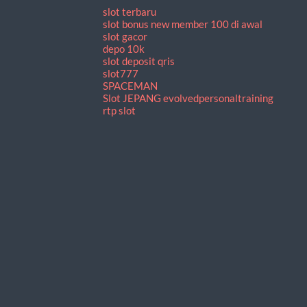
slot terbaru
slot bonus new member 100 di awal
slot gacor
depo 10k
slot deposit qris
slot777
SPACEMAN
Slot JEPANG
evolvedpersonaltraining
rtp slot