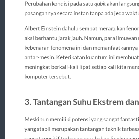
Perubahan kondisi pada satu
qubit
akan langsun
pasangannya secara instan tanpa ada jeda waktu
Albert Einstein dahulu sempat meragukan feno
aksi berhantu jarak jauh. Namun, para ilmuwa
kebenaran fenomena ini dan memanfaatkannya
antar-mesin. Keterikatan kuantum ini membua
meningkat berkali-kali lipat setiap kali kita 
komputer tersebut.
3. Tantangan Suhu Ekstrem da
Meskipun memiliki potensi yang sangat fanta
yang stabil merupakan tantangan teknik terbesa
sangat sensitif terhadap perubahan lingkungan s