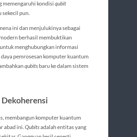
g memengaruhi kondisi
qubit
 sekecil pun.
mena ini dan menjulukinya sebagai
n modern berhasil membuktikan
 untuk menghubungkan informasi
t daya pemrosesan komputer kuantum
menambahkan
qubits
baru ke dalam sistem
n Dekoherensi
stis, membangun komputer kuantum
r abad ini.
Qubits
adalah entitas yang
ekitar. Gangguan kecil seperti