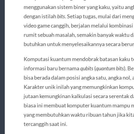
menggunakan sistem biner yang kaku, yaitu angka
dengan istilah
bits
. Setiap tugas, mulai dari m
video game canggih, berjalan melalui kombinasi
rumit sebuah masalah, semakin banyak waktu d
butuhkan untuk menyelesaikannya secara berur
Komputasi kuantum mendobrak batasan kaku t
informasi baru bernama
qubits
(
quantum bits
). B
bisa berada dalam posisi angka satu, angka nol
Karakter unik inilah yang memungkinkan kom
jutaan kemungkinan kalkulasi secara serentak d
biasa ini membuat komputer kuantum mampu me
yang membutuhkan waktu ribuan tahun jika ki
tercanggih saat ini.